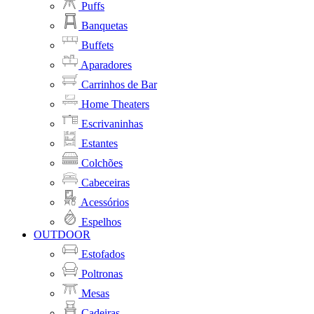
Puffs
Banquetas
Buffets
Aparadores
Carrinhos de Bar
Home Theaters
Escrivaninhas
Estantes
Colchões
Cabeceiras
Acessórios
Espelhos
OUTDOOR
Estofados
Poltronas
Mesas
Cadeiras