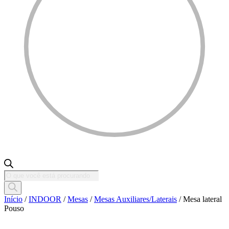
Pesquisar
produtos
Início
/
INDOOR
/
Mesas
/
Mesas Auxiliares/Laterais
/ Mesa lateral
Pouso