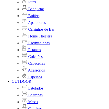
Puffs
Banquetas
Buffets
Aparadores
Carrinhos de Bar
Home Theaters
Escrivaninhas
Estantes
Colchões
Cabeceiras
Acessórios
Espelhos
OUTDOOR
Estofados
Poltronas
Mesas
Cadeiras