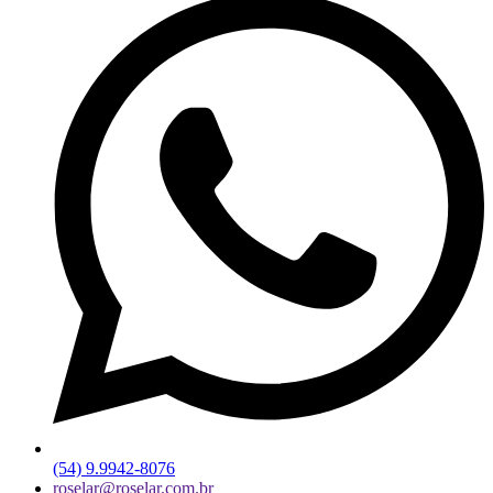
(54) 9.9942-8076
roselar@roselar.com.br