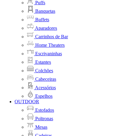
Puffs
Banquetas
Buffets
Aparadores
Carrinhos de Bar
Home Theaters
Escrivaninhas
Estantes
Colchões
Cabeceiras
Acessórios
Espelhos
OUTDOOR
Estofados
Poltronas
Mesas
Cadeiras