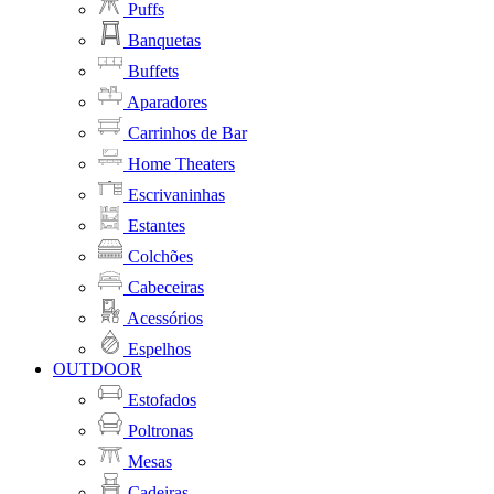
Puffs
Banquetas
Buffets
Aparadores
Carrinhos de Bar
Home Theaters
Escrivaninhas
Estantes
Colchões
Cabeceiras
Acessórios
Espelhos
OUTDOOR
Estofados
Poltronas
Mesas
Cadeiras