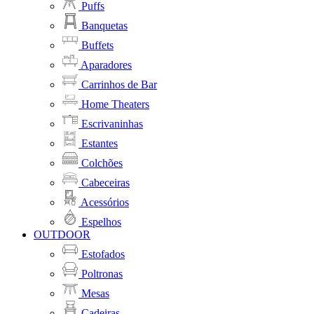
Puffs
Banquetas
Buffets
Aparadores
Carrinhos de Bar
Home Theaters
Escrivaninhas
Estantes
Colchões
Cabeceiras
Acessórios
Espelhos
OUTDOOR
Estofados
Poltronas
Mesas
Cadeiras