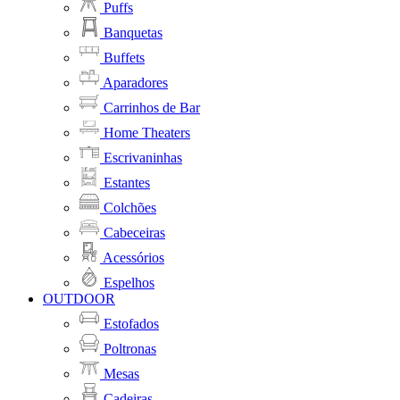
Puffs
Banquetas
Buffets
Aparadores
Carrinhos de Bar
Home Theaters
Escrivaninhas
Estantes
Colchões
Cabeceiras
Acessórios
Espelhos
OUTDOOR
Estofados
Poltronas
Mesas
Cadeiras