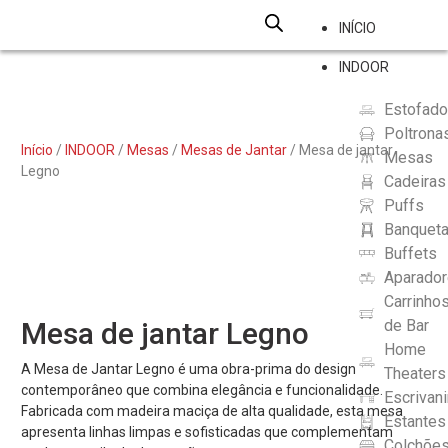
INÍCIO
INDOOR
Estofad
Poltrona
Início
/
INDOOR
/
Mesas
/
Mesas de Jantar
/ Mesa de jantar
Mesas
Legno
Cadeiras
Puffs
Banquet
Buffets
Aparado
Carrinho
Mesa de jantar Legno
de Bar
Home
A Mesa de Jantar Legno é uma obra-prima do design
Theaters
contemporâneo que combina elegância e funcionalidade.
Escrivan
Fabricada com madeira maciça de alta qualidade, esta mesa
Estantes
apresenta linhas limpas e sofisticadas que complementam
Colchõe