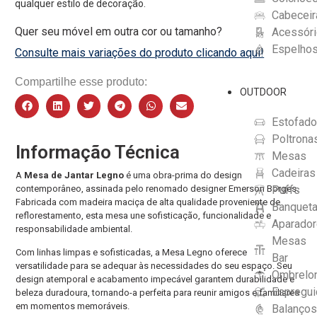
qualquer estilo de decoração.
Cabeceir
Quer seu móvel em outra cor ou tamanho?
Acessór
Espelho
Consulte mais variações do produto clicando aqui!
Compartilhe esse produto:
OUTDOOR
Estofad
Poltrona
Informação Técnica
Mesas
Cadeiras
A
Mesa de Jantar Legno
é uma obra-prima do design
contemporâneo, assinada pelo renomado designer Emerson Borges.
Puffs
Fabricada com madeira maciça de alta qualidade proveniente de
Banquet
reflorestamento, esta mesa une sofisticação, funcionalidade e
Aparado
responsabilidade ambiental.
Mesas
Com linhas limpas e sofisticadas, a Mesa Legno oferece
Bar
versatilidade para se adequar às necessidades do seu espaço. Seu
Ombrelo
design atemporal e acabamento impecável garantem durabilidade e
Espregui
beleza duradoura, tornando-a perfeita para reunir amigos e familiares
em momentos memoráveis.
Balanço