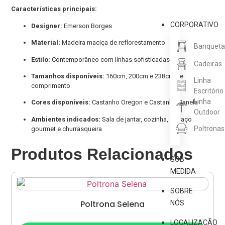
Características principais:
CORPORATIVO
Designer:
Emerson Borges
Material:
Madeira maciça de reflorestamento
Banqueta
Estilo:
Contemporâneo com linhas sofisticadas
Cadeiras
Tamanhos disponíveis:
160cm, 200cm e 238cm de
Linha
comprimento
Escritório
Linha
Cores disponíveis:
Castanho Oregon e Castanho Canela
Outdoor
Ambientes indicados:
Sala de jantar, cozinha, espaço
Poltronas
gourmet e churrasqueira
Produtos Relacionados
SOB
MEDIDA
SOBRE
Poltrona Selena
NÓS
Adicionar ao carrinho
LOCALIZAÇÃO