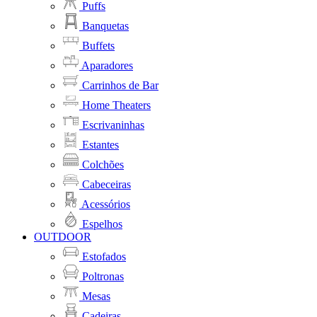
Puffs
Banquetas
Buffets
Aparadores
Carrinhos de Bar
Home Theaters
Escrivaninhas
Estantes
Colchões
Cabeceiras
Acessórios
Espelhos
OUTDOOR
Estofados
Poltronas
Mesas
Cadeiras