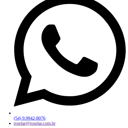
(54) 9.9942-8076
roselar@roselar.com.br