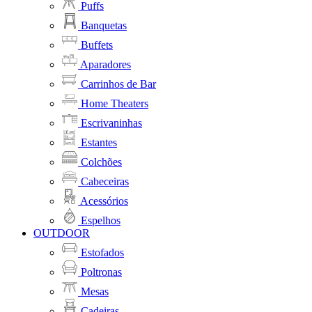
Puffs
Banquetas
Buffets
Aparadores
Carrinhos de Bar
Home Theaters
Escrivaninhas
Estantes
Colchões
Cabeceiras
Acessórios
Espelhos
OUTDOOR
Estofados
Poltronas
Mesas
Cadeiras