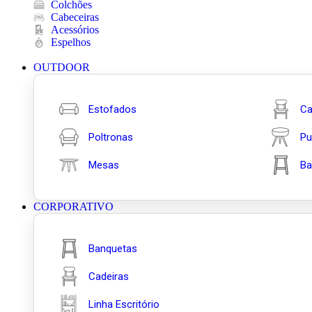
Colchões
Cabeceiras
Acessórios
Espelhos
OUTDOOR
Estofados
Ca
Poltronas
Pu
Mesas
Ba
CORPORATIVO
Banquetas
Cadeiras
Linha Escritório