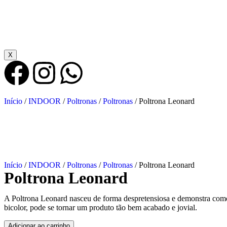
X
Início
/
INDOOR
/
Poltronas
/
Poltronas
/ Poltrona Leonard
Início
/
INDOOR
/
Poltronas
/
Poltronas
/ Poltrona Leonard
Poltrona Leonard
A Poltrona Leonard nasceu de forma despretensiosa e demonstra como 
bicolor, pode se tornar um produto tão bem acabado e jovial.
Adicionar ao carrinho