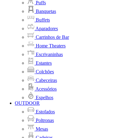
Puffs
Banquetas
Buffets
Aparadores
Carrinhos de Bar
Home Theaters
Escrivaninhas
Estantes
Colchões
Cabeceiras
Acessórios
Espelhos
OUTDOOR
Estofados
Poltronas
Mesas
Cadeiras