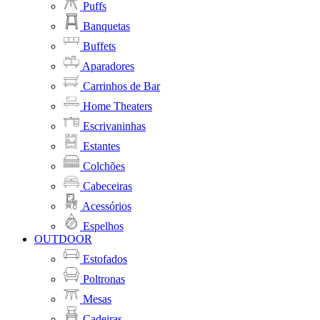
Puffs
Banquetas
Buffets
Aparadores
Carrinhos de Bar
Home Theaters
Escrivaninhas
Estantes
Colchões
Cabeceiras
Acessórios
Espelhos
OUTDOOR
Estofados
Poltronas
Mesas
Cadeiras