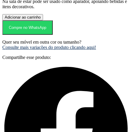
Na sala de estar pode ser usado como aparador, apoiando bebidas e
itens decorativos.
Carrinho
Adicionar ao carrinho
de
chá
Compre no WhatsApp
Curve
quantidade
Quer seu móvel em outra cor ou tamanho?
Consulte mais variações do produto clicando aqui!
Compartilhe esse produto: