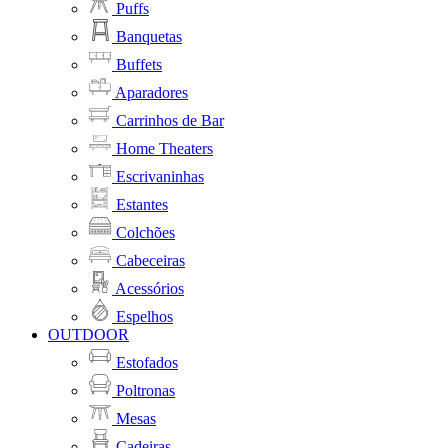
Puffs
Banquetas
Buffets
Aparadores
Carrinhos de Bar
Home Theaters
Escrivaninhas
Estantes
Colchões
Cabeceiras
Acessórios
Espelhos
OUTDOOR
Estofados
Poltronas
Mesas
Cadeiras