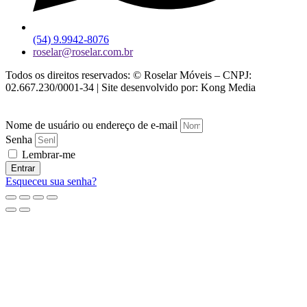
(54) 9.9942-8076
roselar@roselar.com.br
Todos os direitos reservados: © Roselar Móveis – CNPJ:
02.667.230/0001-34 | Site desenvolvido por: Kong Media
Nome de usuário ou endereço de e-mail
Senha
Lembrar-me
Entrar
Esqueceu sua senha?