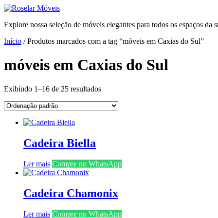
Ir
para
Explore nossa seleção de móveis elegantes para todos os espaços da s
o
conteúdo
Início
/ Produtos marcados com a tag “móveis em Caxias do Sul”
móveis em Caxias do Sul
Exibindo 1–16 de 25 resultados
Cadeira Biella
Ler mais
Compre no WhatsApp
Cadeira Chamonix
Ler mais
Compre no WhatsApp