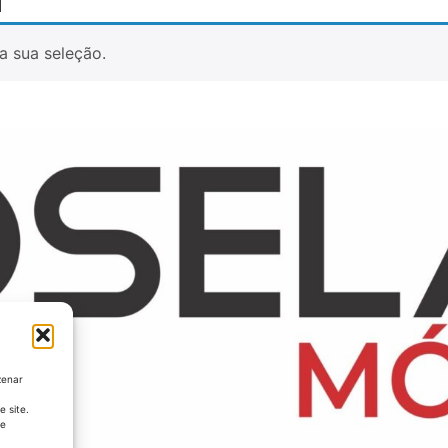
a sua seleção.
zenar
 site.
 e