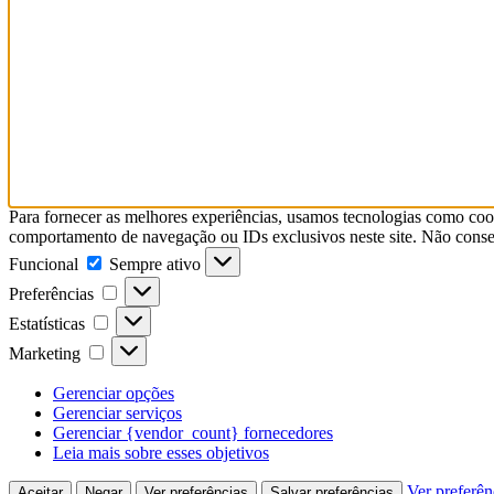
Para fornecer as melhores experiências, usamos tecnologias como coo
comportamento de navegação ou IDs exclusivos neste site. Não consent
Funcional
Funcional
Sempre ativo
Preferências
Preferências
Estatísticas
Estatísticas
Marketing
Marketing
Gerenciar opções
Gerenciar serviços
Gerenciar {vendor_count} fornecedores
Leia mais sobre esses objetivos
Ver preferên
Aceitar
Negar
Ver preferências
Salvar preferências