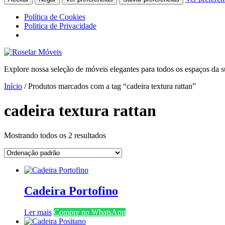
Política de Cookies
Politica de Privacidade
Ir
para
Explore nossa seleção de móveis elegantes para todos os espaços da s
o
conteúdo
Início
/ Produtos marcados com a tag “cadeira textura rattan”
cadeira textura rattan
Mostrando todos os 2 resultados
Cadeira Portofino
Ler mais
Compre no WhatsApp