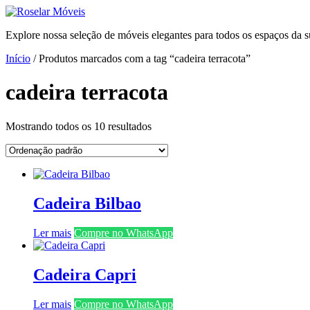
Ir
para
Explore nossa seleção de móveis elegantes para todos os espaços da s
o
conteúdo
Início
/ Produtos marcados com a tag “cadeira terracota”
cadeira terracota
Mostrando todos os 10 resultados
Cadeira Bilbao
Ler mais
Compre no WhatsApp
Cadeira Capri
Ler mais
Compre no WhatsApp