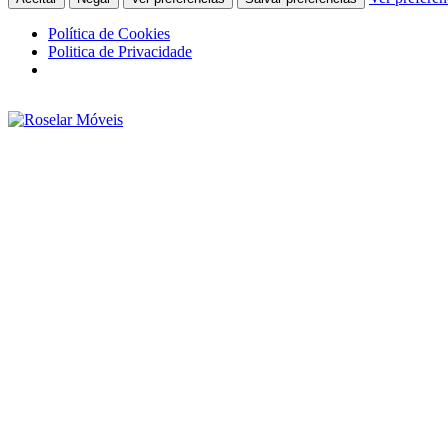
Política de Cookies
Politica de Privacidade
Ir
para
o
conteúdo