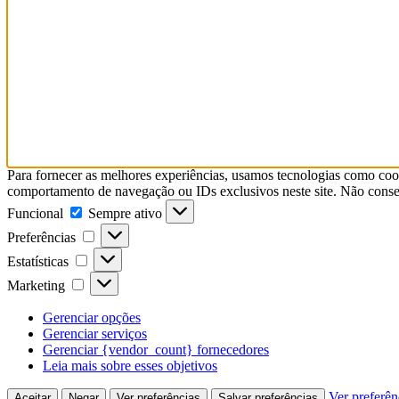
Para fornecer as melhores experiências, usamos tecnologias como coo
comportamento de navegação ou IDs exclusivos neste site. Não consent
Funcional
Funcional
Sempre ativo
Preferências
Preferências
Estatísticas
Estatísticas
Marketing
Marketing
Gerenciar opções
Gerenciar serviços
Gerenciar {vendor_count} fornecedores
Leia mais sobre esses objetivos
Ver preferên
Aceitar
Negar
Ver preferências
Salvar preferências