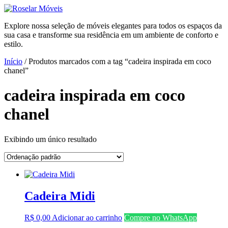
Ir
para
Explore nossa seleção de móveis elegantes para todos os espaços da
o
sua casa e transforme sua residência em um ambiente de conforto e
conteúdo
estilo.
Início
/ Produtos marcados com a tag “cadeira inspirada em coco
chanel”
cadeira inspirada em coco
chanel
Exibindo um único resultado
Cadeira Midi
R$
0,00
Adicionar ao carrinho
Compre no WhatsApp