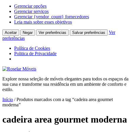
Gerenciar opções
Gerenciar serviços
Gerenciar {vendor_count} fornecedores
Leia mais sobre esses objetivos
Ver
Aceitar
Negar
Ver preferências
Salvar preferências
preferências
Política de Cookies
Politica de Privacidade
Ir
para
Explore nossa seleção de móveis elegantes para todos os espaços da
o
sua casa e transforme sua residência em um ambiente de conforto e
conteúdo
estilo.
Início
/ Produtos marcados com a tag “cadeira area gourmet
moderna”
cadeira area gourmet moderna