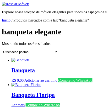
Ir
para
Explore nossa seleção de móveis elegantes para todos os espaços da s
o
conteúdo
Início
/ Produtos marcados com a tag “banqueta elegante”
banqueta elegante
Mostrando todos os 6 resultados
Banqueta
R$
0,00
Adicionar ao carrinho
Compre no WhatsApp
Banqueta Floripa
Ler mais
Compre no WhatsApp